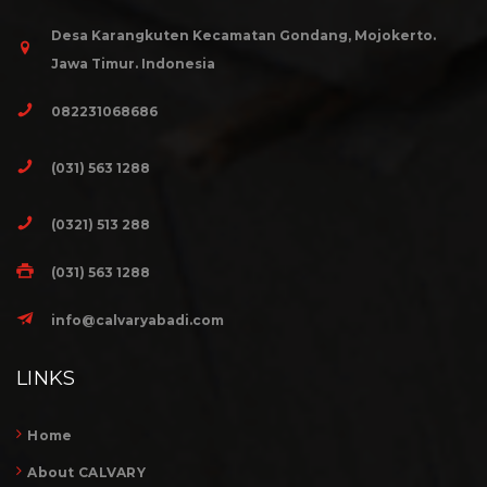
Desa Karangkuten Kecamatan Gondang, Mojokerto.
Jawa Timur. Indonesia
082231068686
(031) 563 1288
(0321) 513 288
(031) 563 1288
info@calvaryabadi.com
LINKS
Home
About CALVARY