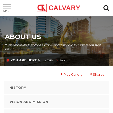
MENU
ABOUT US
If you'd like to talk to us about a project, or anything else, we'd love to hear from
you.
Home
YOU ARE HERE >
About Us
Play Gallery
Shares
HISTORY
VISION AND MISSION