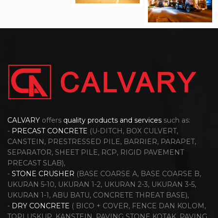
CALVARY
offers
quality products and services
such as:
-
PRECAST CONCRETE
(U-DITCH, BOX CULVERT,
CANSTEIN, PRESTRESSED PILE, BARRIER, PARAPET,
SEPARATOR, SHEET PILE, RCP, RIGID PAVEMENT
PRECAST SLAB),
-
STONE CRUSHER
(BASE COARSE A, BASE COARSE B,
UKURAN 5-10, UKURAN 1-2, UKURAN 2-3, UKURAN 3-5,
UKURAN 1-1, ABU BATU, CONCRETE THREAT BASE),
-
DRY CONCRETE
( BICO + COVER, FENCE DAN KOLOM,
TOPI USKUP, KANSTEIN, PAVING STONE KOTAK, PAVING