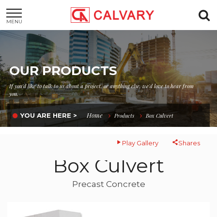
MENU
OUR PRODUCTS
If you'd like to talk to us about a project, or anything else, we'd love to hear from
you.
Home
YOU ARE HERE >
Products
Box Culvert
Play Gallery
Shares
Box Culvert
Precast Concrete