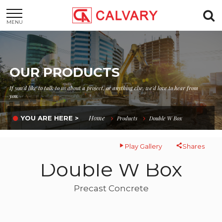
MENU
OUR PRODUCTS
If you'd like to talk to us about a project, or anything else, we'd love to hear from
you.
Home
YOU ARE HERE >
Products
Double W Box
Play Gallery
Shares
Double W Box
Precast Concrete