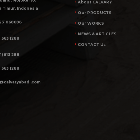
dang, Mojokerto.
About CALVARY
 Timur. Indonesia
Our PRODUCTS
231068686
Our WORKS
NEWS & ARTICLES
) 563 1288
CONTACT Us
1) 513 288
) 563 1288
o@calvaryabadi.com