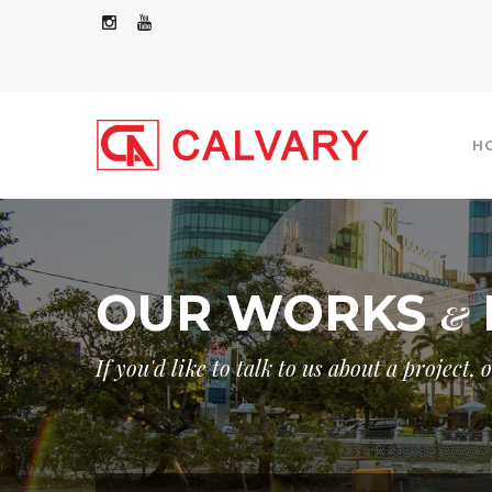
H
OUR WORKS
&
COMMERCIAL/RESIDENTIAL
INDUSTRIAL
If you'd like to talk to us about a project,
GOVERNMENT
OTHERS
GOVER