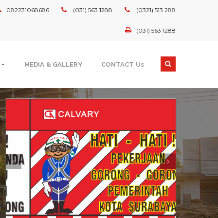
082231068686
(031) 563 1288
(0321) 513 288
(031) 563 1288
MEDIA & GALLERY
CONTACT Us
GOVERNMENT