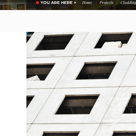
Home
Projects
Cladding
YOU ARE HERE >