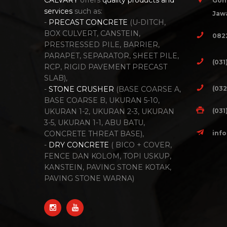
CALVARY
offers
quality products and
Gon
services
such as:
Jawa
-
PRECAST CONCRETE
(U-DITCH,
BOX CULVERT, CANSTEIN,
082
PRESTRESSED PILE, BARRIER,
PARAPET, SEPARATOR, SHEET PILE,
(031
RCP, RIGID PAVEMENT PRECAST
SLAB),
(032
-
STONE CRUSHER
(BASE COARSE A,
BASE COARSE B, UKURAN 5-10,
(031
UKURAN 1-2, UKURAN 2-3, UKURAN
3-5, UKURAN 1-1, ABU BATU,
inf
CONCRETE THREAT BASE),
-
DRY CONCRETE
( BICO + COVER,
FENCE DAN KOLOM, TOPI USKUP,
KANSTEIN, PAVING STONE KOTAK,
PAVING STONE WARNA)