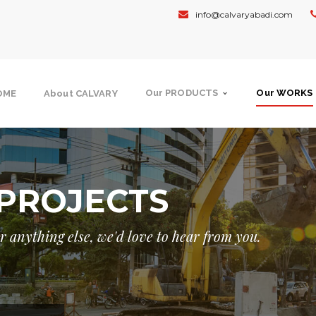
info@calvaryabadi.com
Our PRODUCTS
Our WORKS
OME
About CALVARY
PROJECTS
 or anything else, we'd love to hear from you.
NMENT
GOVERNMENT